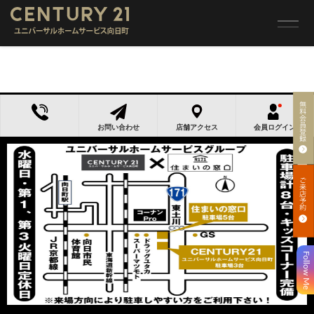
トップ
>
売買 検索一覧
>
売買 検索詳細
この物件は掲載を終了しました
お問い合わせ
店舗アクセス
会員ログイン
Follow Me