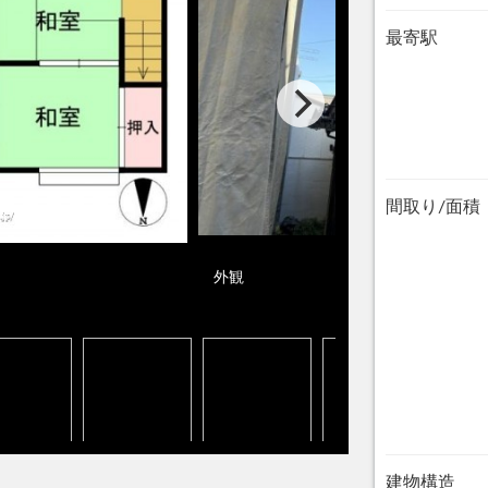
最寄駅
間取り/面積
外観
建物構造