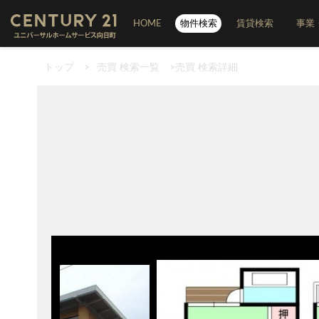
HOME
物件検索
賃貸検索
事業
トップ
>
売買 検索一覧
>
売買 検索詳細