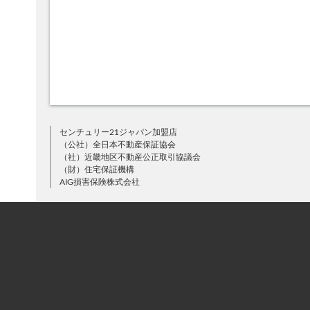
センチュリー21ジャパン加盟店
（公社）全日本不動産保証協会
（社）近畿地区不動産公正取引協議会
（財）住宅保証機構
AIG損害保険株式会社