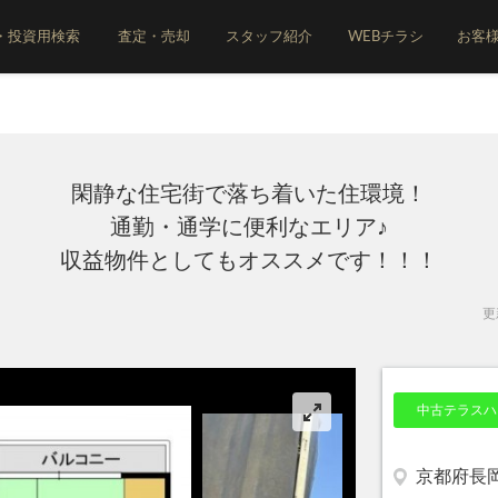
・投資用検索
査定・売却
スタッフ紹介
WEBチラシ
お客
閑静な住宅街で落ち着いた住環境！
通勤・通学に便利なエリア♪
収益物件としてもオススメです！！！
更新
中古テラスハ
京都府長