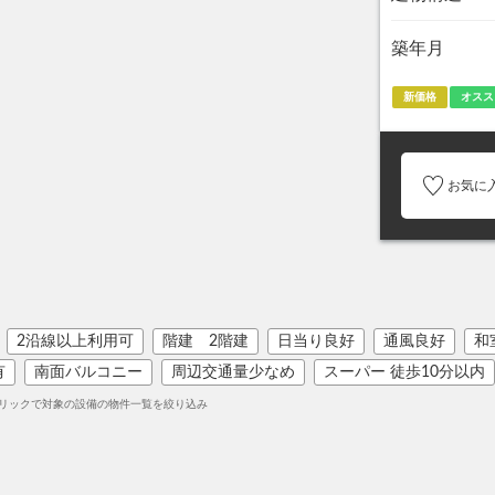
築年月
新価格
オスス
お気に
2沿線以上利用可
階建 2階建
日当り良好
通風良好
和
有
南面バルコニー
周辺交通量少なめ
スーパー 徒歩10分以内
リックで対象の設備の物件一覧を絞り込み