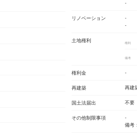
-
-
リノベーション
-
土地権利
権利
備考
-
権利金
再建
再建築
不要
国土法届出
-
その他制限事項
備考