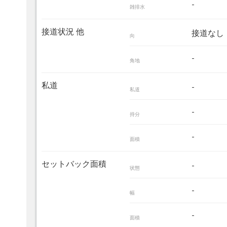
-
雑排水
接道状況 他
接道なし
向
-
角地
私道
-
私道
-
持分
-
面積
セットバック面積
-
状態
-
幅
-
面積