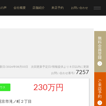
様の声
会社概要
店舗紹介
来店予約
お問い合わせ
日/2026年08月03日 次回更新予定日/情報提供より８日以内に更新
7257
お問い合わせ番号/
230万円
ウス
岡京市滝ノ町２丁目