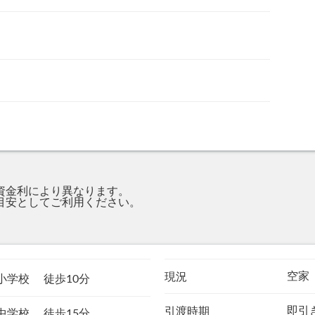
資金利により異なります。
目安としてご利用ください。
。
空家
現況
十小学校
徒歩10分
即引
引渡時期
二中学校
徒歩15分