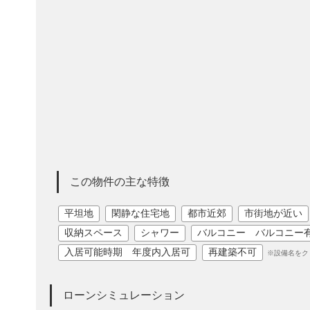
この物件の主な特徴
平坦地
閑静な住宅地
都市近郊
市街地が近い
収納スペース
シャワー
バルコニー バルコニー
入居可能時期 年度内入居可
再建築不可
※設備名をク
ローンシミュレーション