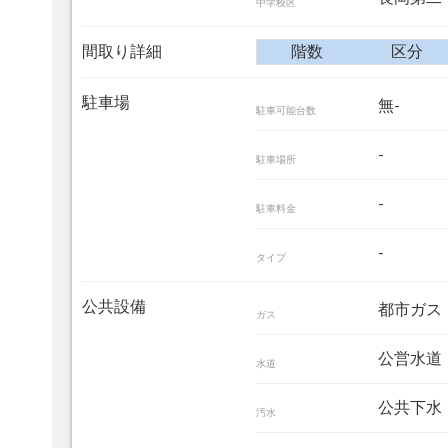
中学校区
間取り詳細
階数
区分
駐車場
無-
駐車可能台数
-
駐車場所
-
駐車料金
-
タイプ
公共設備
都市ガス
ガス
公営水道
水道
公共下水
汚水