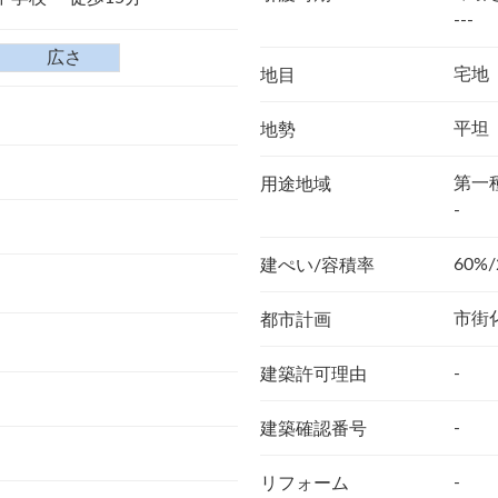
---
広さ
宅地
地目
平坦
地勢
第一
用途地域
-
60%/
建ぺい/容積率
市街
都市計画
-
建築許可理由
-
建築確認番号
-
リフォーム