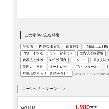
この物件の主な特徴
平坦地
閑静な住宅地
前面棟無
2沿線以上利用
汚水 下水道
ガス 都市ガス
室内洗濯機置場
食器洗乾燥機
独立洗面台
シャワー
温水洗浄
管理人 日勤
オートロック
TVインターホン
駐車場空きあり（近隣を含む）
※設備名をクリックで対象の設
ローンシミュレーション
1,980
物件価格
万円