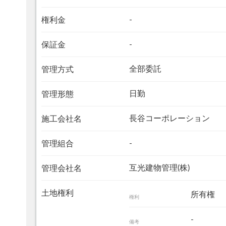
-
権利金
-
保証金
全部委託
管理方式
日勤
管理形態
長谷コーポレーション
施工会社名
-
管理組合
互光建物管理(株)
管理会社名
土地権利
所有権
権利
-
備考