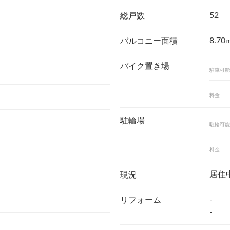
52
総戸数
8.70
バルコニー面積
バイク置き場
駐車可能
料金
駐輪場
駐輪可能
料金
居住
現況
-
リフォーム
-