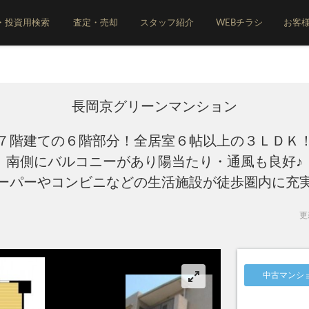
・投資用検索
査定・売却
スタッフ紹介
WEBチラシ
お客
長岡京グリーンマンション
７階建ての６階部分！全居室６帖以上の３ＬＤＫ
南側にバルコニーがあり陽当たり・通風も良好♪
ーパーやコンビニなどの生活施設が徒歩圏内に充
更新
中古マンシ