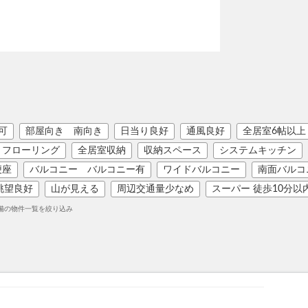
可
部屋向き 南向き
日当り良好
通風良好
全居室6帖以上
フローリング
全居室収納
収納スペース
システムキッチン
便座
バルコニー バルコニー有
ワイドバルコニー
南面バルコ
眺望良好
山が見える
周辺交通量少なめ
スーパー 徒歩10分以
備の物件一覧を絞り込み