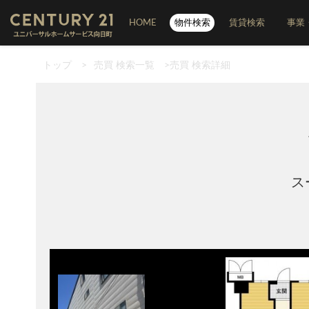
HOME
物件検索
賃貸検索
事業
トップ
>
売買 検索一覧
>
売買 検索詳細
ス