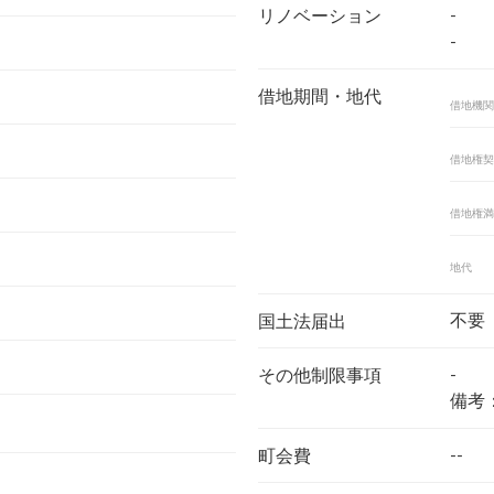
-
リノベーション
-
借地期間・地代
借地機関
借地権契
借地権満
地代
不要
国土法届出
-
その他制限事項
備考
--
町会費