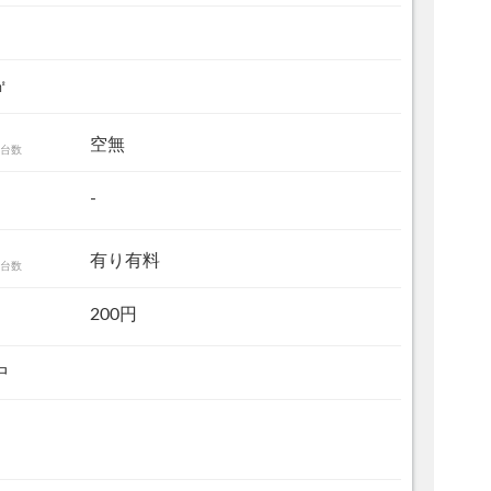
㎡
空無
台数
-
有り有料
台数
200円
中