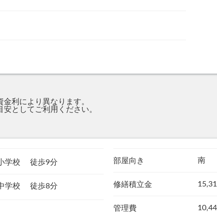
資金利により異なります。
目安としてご利用ください。
。
南
部屋向き
三小学校
徒歩9分
15,3
修繕積立金
二中学校
徒歩8分
10,4
管理費