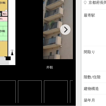
京都府長
最寄駅
間取り
外観
階数/住階
建物構造
築年月