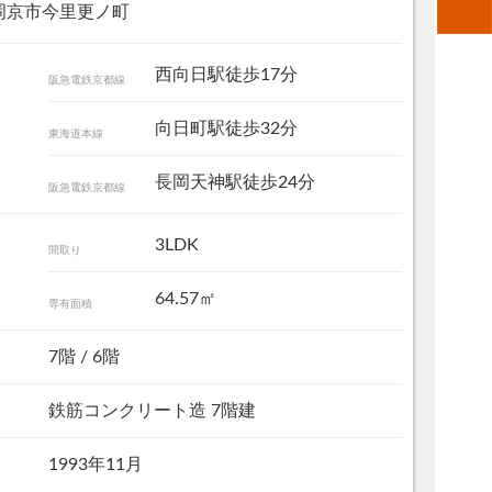
岡京市今里更ノ町
西向日駅徒歩17分
阪急電鉄京都線
向日町駅徒歩32分
東海道本線
長岡天神駅徒歩24分
阪急電鉄京都線
3LDK
間取り
64.57㎡
専有面積
※画像はCG加工により家具等を削除しています
7階 / 6階
鉄筋コンクリート造 7階建
1993年11月