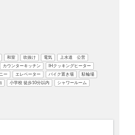
和室
吹抜け
電気
上水道 公営
カウンターキッチン
IHクッキングヒーター
ニー
エレベーター
バイク置き場
駐輪場
内
小学校 徒歩10分以内
シャワールーム