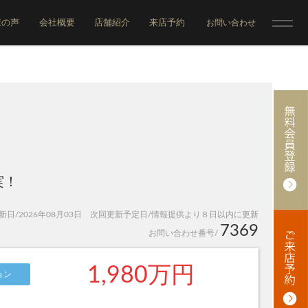
様の声
会社概要
店舗紹介
来店予約
お問い合わせ
！
実！
日/2026年08月03日 次回更新予定日/情報提供より８日以内に更新
7369
お問い合わせ番号/
1,980万円
ョン