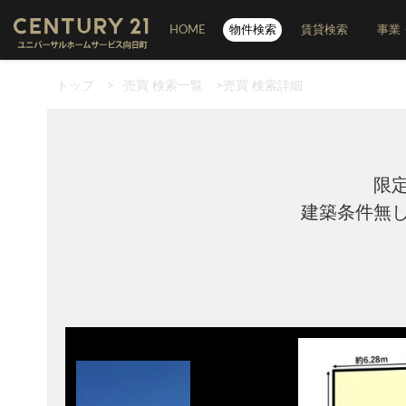
HOME
物件検索
賃貸検索
事業
トップ
>
売買 検索一覧
>
売買 検索詳細
限
建築条件無