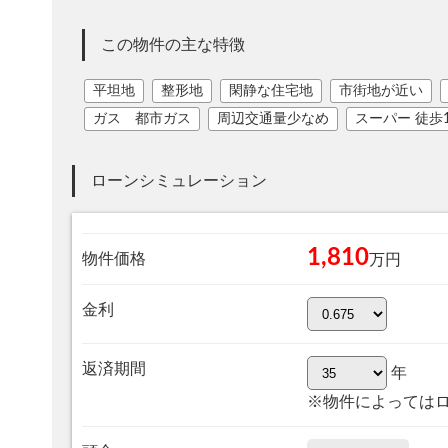
この物件の主な特徴
平坦地
整形地
閑静な住宅地
市街地が近い
ガス 都市ガス
周辺交通量少なめ
スーパー 徒歩
ローンシミュレーション
1,810
物件価格
万円
金利
返済期間
年
※物件によっては