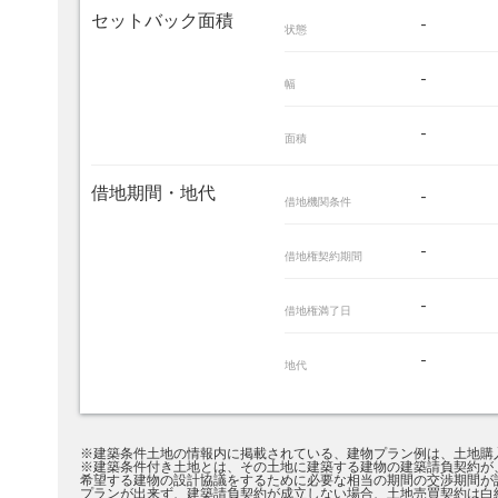
セットバック面積
-
状態
-
幅
-
面積
借地期間・地代
-
借地機関条件
-
借地権契約期間
-
借地権満了日
-
地代
※建築条件土地の情報内に掲載されている、建物プラン例は、土地購
※建築条件付き土地とは、その土地に建築する建物の建築請負契約が
希望する建物の設計協議をするために必要な相当の期間の交渉期間が
プランが出来ず、建築請負契約が成立しない場合、土地売買契約は白