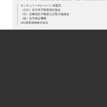
センチュリー21ジャパン加盟店
（公社）全日本不動産保証協会
（社）近畿地区不動産公正取引協議会
（財）住宅保証機構
AIG損害保険株式会社