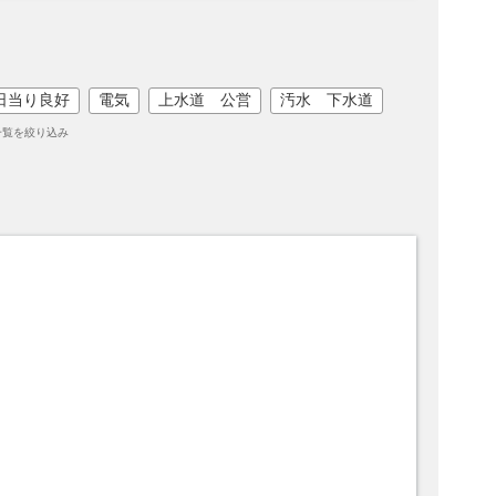
日当り良好
電気
上水道 公営
汚水 下水道
一覧を絞り込み