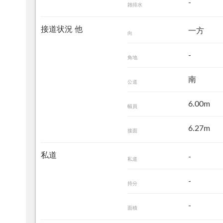
-
雑排水
接道状況 他
一方
向
-
角地
南
公道
6.00m
幅員
6.27m
接面
私道
-
私道
-
持分
-
面積