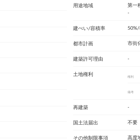
第一
用途地域
-
50%/
建ぺい/容積率
市街
都市計画
-
建築許可理由
土地権利
権利
備考
-
再建築
不要
国土法届出
高度
その他制限事項