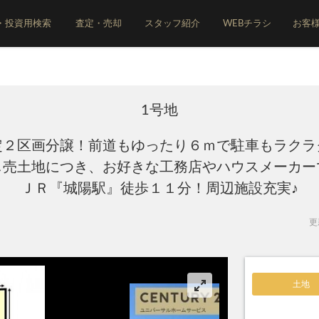
・投資用検索
査定・売却
スタッフ紹介
WEBチラシ
お客
1号地
定２区画分譲！前道もゆったり６ｍで駐車もラクラ
し売土地につき、お好きな工務店やハウスメーカー
ＪＲ『城陽駅』徒歩１１分！周辺施設充実♪
更新
土地