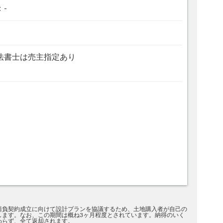
：-
法書士は売主指定あり
請負契約成立に向けて設計プランを協議するため、土地購入者が自己の
します。なお、この期間は概ね3ヶ月程度とされています。納得のいく
わらず、全て返却されます。