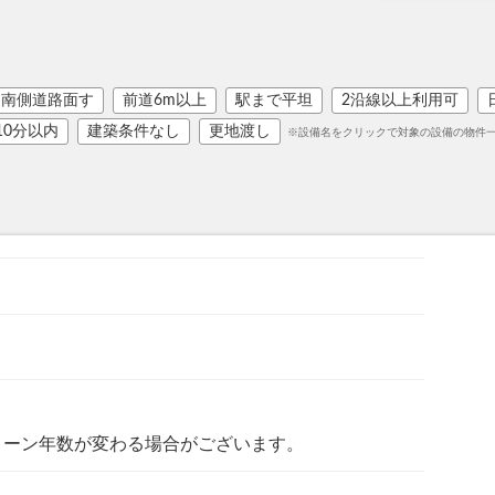
南側道路面す
前道6m以上
駅まで平坦
2沿線以上利用可
10分以内
建築条件なし
更地渡し
※設備名をクリックで対象の設備の物件
ローン年数が変わる場合がございます。