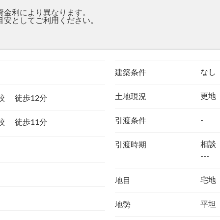
資金利により異なります。
目安としてご利用ください。
。
なし
建築条件
更地
土地現況
学校
徒歩12分
-
引渡条件
学校
徒歩11分
相談
引渡時期
---
宅地
地目
平坦
地勢