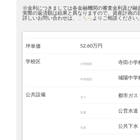
※金利につきましては各金融機関の審査金利及び融
実際の返済額は結果と異なりますので、資産計画の
詳しいお問い合わせは、
こちら
よりご相談ください
52.60万円
坪単価
学校区
寺田小
小学校区
城陽中
中学校区
公共設備
都市ガス
ガス
公営水道
水道
公共下水
汚水