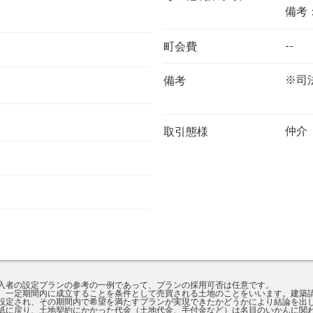
備考
--
町会費
※司
備考
仲介
取引態様
入者の設定プランの参考の一例であって、プランの採用可否は任意です。
、一定期間内に成立することを条件として売買される土地のことをいいます。建築
設定され、その期間内で希望を満たすプランが実現できたかどうかにより結論を出
紙に戻り、土地契約にかかった代金（土地代金、手付金など）は名目のいかんに関