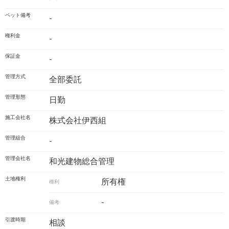
ペット備考
-
権利金
-
保証金
-
管理方式
全部委託
管理形態
日勤
施工会社名
株式会社伊西組
管理組合
-
管理会社名
和光建物総合管理
土地権利
所有権
権利
-
備考
引渡時期
相談