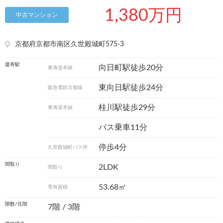
1,380万円
中古マンション
京都府京都市南区久世殿城町575-3
最寄駅
向日町駅徒歩20分
東海道本線
東向日駅徒歩24分
阪急電鉄京都線
桂川駅徒歩29分
東海道本線
バス乗車11分
停歩4分
久世殿城町バス停
間取り
2LDK
間取り
53.68㎡
専有面積
階数/住階
7階 / 3階