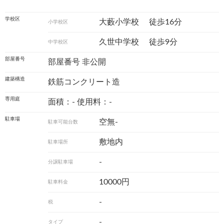
学校区
大藪小学校
徒歩16分
小学校区
久世中学校
徒歩9分
中学校区
部屋番号
部屋番号 非公開
建築構造
鉄筋コンクリート造
専用庭
面積：- 使用料：-
駐車場
空無-
駐車可能台数
敷地内
駐車場所
-
分譲駐車場
10000円
駐車料金
-
税
-
タイプ