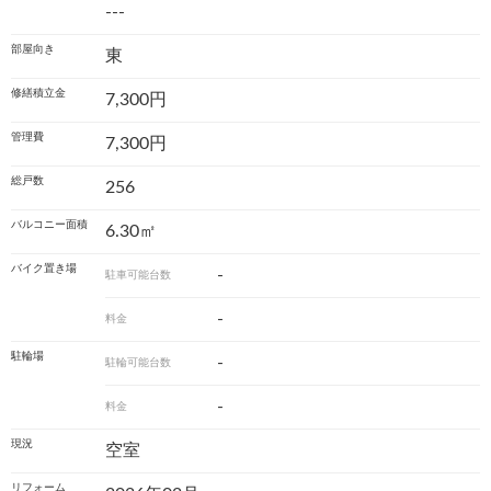
---
部屋向き
東
修繕積立金
7,300円
管理費
7,300円
総戸数
256
バルコニー面積
6.30㎡
バイク置き場
-
駐車可能台数
-
料金
駐輪場
-
駐輪可能台数
-
料金
現況
空室
リフォーム