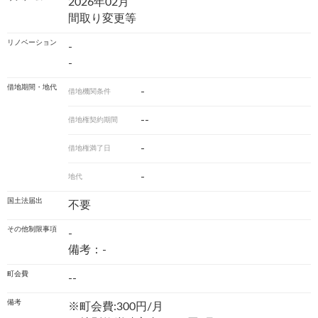
2026年02月
間取り変更等
リノベーション
-
-
借地期間・地代
-
借地機関条件
--
借地権契約期間
-
借地権満了日
-
地代
国土法届出
不要
その他制限事項
-
備考：-
町会費
--
備考
※町会費:300円/月