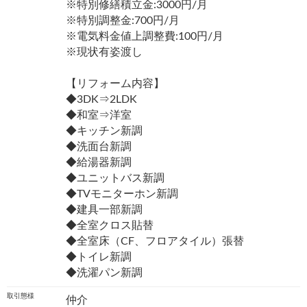
※特別修繕積立金:3000円/月
※特別調整金:700円/月
※電気料金値上調整費:100円/月
※現状有姿渡し
【リフォーム内容】
◆3DK⇒2LDK
◆和室⇒洋室
◆キッチン新調
◆洗面台新調
◆給湯器新調
◆ユニットバス新調
◆TVモニターホン新調
◆建具一部新調
◆全室クロス貼替
◆全室床（CF、フロアタイル）張替
◆トイレ新調
◆洗濯パン新調
取引態様
仲介