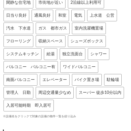
閑静な住宅地
市街地が近い
2沿線以上利用可
日当り良好
通風良好
和室
電気
上水道 公営
汚水 下水道
ガス 都市ガス
室内洗濯機置場
フローリング
収納スペース
シューズボックス
システムキッチン
給湯
独立洗面台
シャワー
バルコニー バルコニー有
ワイドバルコニー
南面バルコニー
エレベーター
バイク置き場
駐輪場
管理人 日勤
周辺交通量少なめ
スーパー 徒歩10分以内
入居可能時期 即入居可
※設備名をクリックで対象の設備の物件一覧を絞り込み