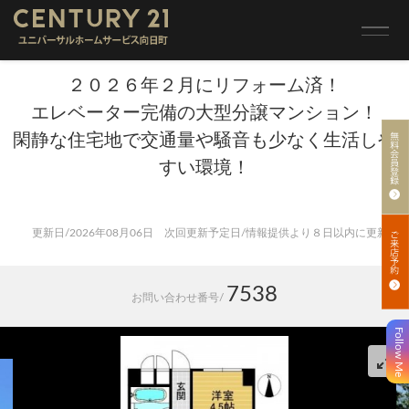
トップ
>
売買 検索一覧
>
売買 検索詳細
向陽グランドハイツ
２０２６年２月にリフォーム済！
エレベーター完備の大型分譲マンション！
閑静な住宅地で交通量や騒音も少なく生活しや
すい環境！
更新日/2026年08月06日 次回更新予定日/情報提供より８日以内に更新
7538
お問い合わせ番号/
Follow Me