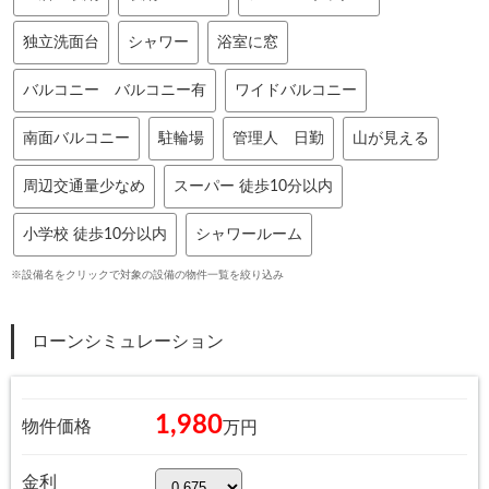
独立洗面台
シャワー
浴室に窓
バルコニー バルコニー有
ワイドバルコニー
南面バルコニー
駐輪場
管理人 日勤
山が見える
周辺交通量少なめ
スーパー 徒歩10分以内
小学校 徒歩10分以内
シャワールーム
※設備名をクリックで対象の設備の物件一覧を絞り込み
ローンシミュレーション
1,980
物件価格
万円
金利