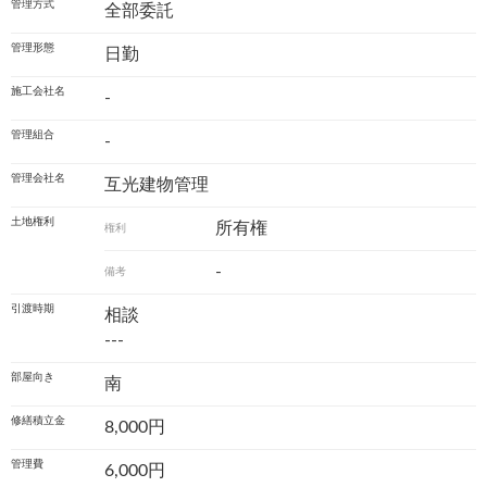
管理方式
全部委託
管理形態
日勤
施工会社名
-
管理組合
-
管理会社名
互光建物管理
土地権利
所有権
権利
-
備考
引渡時期
相談
---
部屋向き
南
修繕積立金
8,000円
管理費
6,000円