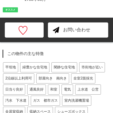
オススメ
お問い合わせ
この物件の主な特徴
平坦地
緑豊かな住宅地
閑静な住宅地
市街地が近い
2沿線以上利用可
部屋向き 南向き
全室2面採光
日当り良好
通風良好
和室
電気
上水道 公営
汚水 下水道
ガス 都市ガス
室内洗濯機置場
全居室収納
収納スペース
シューズボックス