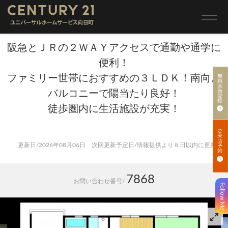
トップ
>
売買 検索一覧
>
売買 検索詳細
竹の台団地D3棟
阪急とＪＲの２ＷＡＹアクセスで通勤や通学に
便利！
ファミリー世帯におすすめの３ＬＤＫ！南向き
バルコニーで陽当たり良好！
徒歩圏内に生活施設が充実！
更新日/2026年08月06日 次回更新予定日/情報提供より８日以内に更新
7868
お問い合わせ番号/
Follow Me