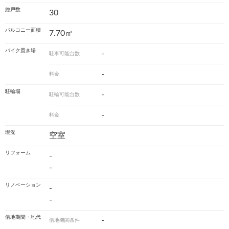
総戸数
30
バルコニー面積
7.70㎡
バイク置き場
-
駐車可能台数
-
料金
駐輪場
-
駐輪可能台数
-
料金
現況
空室
リフォーム
-
-
リノベーション
-
-
借地期間・地代
-
借地機関条件