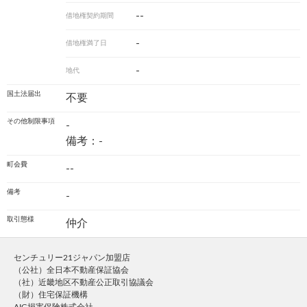
--
借地権契約期間
-
借地権満了日
-
地代
国土法届出
不要
その他制限事項
-
備考：-
町会費
--
備考
-
取引態様
仲介
センチュリー21ジャパン加盟店
（公社）全日本不動産保証協会
（社）近畿地区不動産公正取引協議会
（財）住宅保証機構