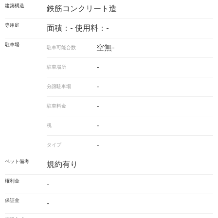
建築構造
鉄筋コンクリート造
専用庭
面積：- 使用料：-
駐車場
空無-
駐車可能台数
-
駐車場所
-
分譲駐車場
-
駐車料金
-
税
-
タイプ
ペット備考
規約有り
権利金
-
保証金
-