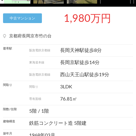
1,980万円
中古マンション
京都府長岡京市竹の台
最寄駅
長岡天神駅徒歩8分
阪急電鉄京都線
長岡京駅徒歩14分
東海道本線
西山天王山駅徒歩19分
阪急電鉄京都線
間取り
3LDK
間取り
76.81㎡
専有面積
階数/住階
5階 / 1階
建物構造
鉄筋コンクリート造 5階建
築年月
1968年03月