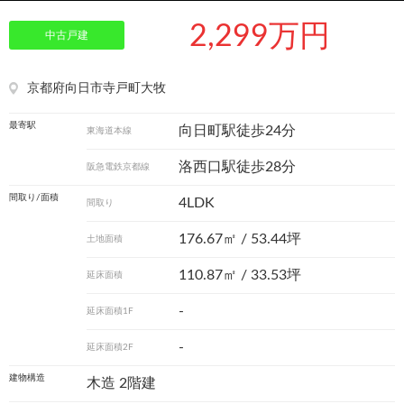
2,299万円
中古戸建
京都府向日市寺戸町大牧
最寄駅
向日町駅徒歩24分
東海道本線
洛西口駅徒歩28分
阪急電鉄京都線
間取り/面積
4LDK
間取り
176.67㎡ / 53.44坪
土地面積
110.87㎡ / 33.53坪
延床面積
-
延床面積1F
-
延床面積2F
建物構造
木造 2階建