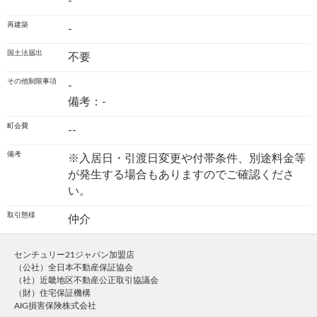
-
再建築
-
国土法届出
不要
その他制限事項
-
備考：-
町会費
--
備考
※入居日・引渡日変更や付帯条件、別途料金等
が発生する場合もありますのでご確認くださ
い。
取引態様
仲介
センチュリー21ジャパン加盟店
（公社）全日本不動産保証協会
（社）近畿地区不動産公正取引協議会
（財）住宅保証機構
AIG損害保険株式会社