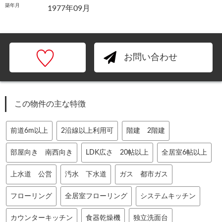
築年月
1977年09月
お問い合わせ
この物件の主な特徴
前道6m以上
2沿線以上利用可
階建 2階建
部屋向き 南西向き
LDK広さ 20帖以上
全居室6帖以上
上水道 公営
汚水 下水道
ガス 都市ガス
フローリング
全居室フローリング
システムキッチン
カウンターキッチン
食器乾燥機
独立洗面台