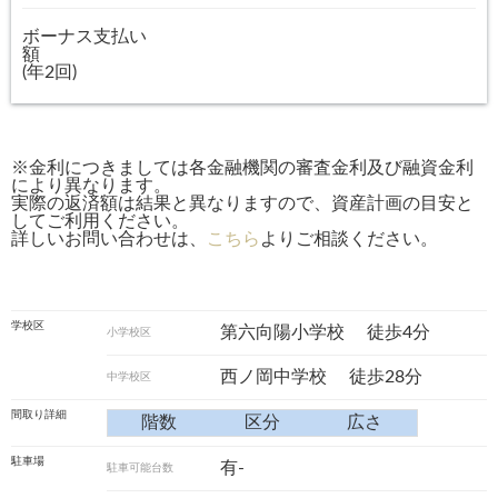
ボーナス支払い
額
(年2回)
※金利につきましては各金融機関の審査金利及び融資金利
により異なります。
実際の返済額は結果と異なりますので、資産計画の目安と
してご利用ください。
詳しいお問い合わせは、
こちら
よりご相談ください。
学校区
第六向陽小学校
徒歩4分
小学校区
西ノ岡中学校
徒歩28分
中学校区
間取り詳細
階数
区分
広さ
駐車場
有-
駐車可能台数