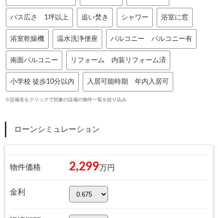
バス広さ 1坪以上
追い焚き
シャワー
浴室に窓
浴室乾燥機
温水洗浄便座
バルコニー バルコニー有
南面バルコニー
リフォーム 内装リフォーム済
小学校 徒歩10分以内
入居可能時期 年内入居可
※設備名をクリックで対象の設備の物件一覧を絞り込み
ローンシミュレーション
2,299
物件価格
万円
金利