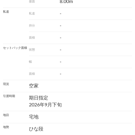
8.00m
接面
私道
-
私道
-
持分
-
面積
セットバック面積
-
状態
-
幅
-
面積
現況
空家
引渡時期
期日指定
2026年9月下旬
地目
宅地
地勢
ひな段