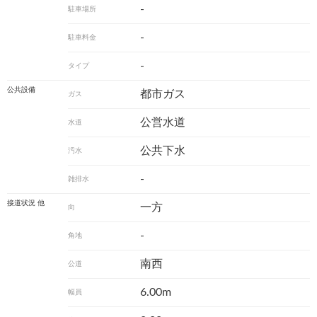
-
駐車場所
-
駐車料金
-
タイプ
公共設備
都市ガス
ガス
公営水道
水道
公共下水
汚水
-
雑排水
接道状況 他
一方
向
-
角地
南西
公道
6.00m
幅員