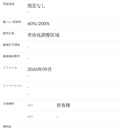
用途地域
指定なし
-
建ぺい/容積率
60%/200%
都市計画
市街化調整区域
建築許可理由
-
建築確認番号
-
リフォーム
2026年09月
-
リノベーション
-
-
土地権利
所有権
権利
-
備考
権利金