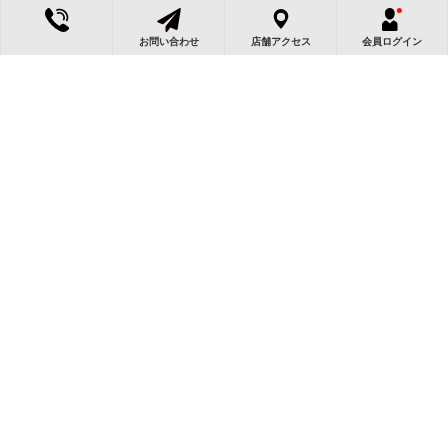
お問い合わせ
店舗アクセス
会員ログイン
この物件によく似た物件
京都府向日市物集女町
京都府向日市寺戸町永田
京都府向日市物集女町
中...
五...
2,350万円
2,499万円
2,280万円
一戸建
3LDK
一戸建
一戸建
5DK
5DK
オススメ
新価格
新価格