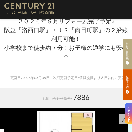
トップ
>
売買 検索一覧
>
売買 検索詳細
２０２６年９月リフォーム完了予定♪
阪急「洛西口駅」・ＪＲ「向日町駅」の２沿線
利用可能！
小学校まで徒歩約７分！お子様の通学にも安心
☆
更新日/2026年08月06日 次回更新予定日/情報提供より８日以内に更新
7886
お問い合わせ番号/
Follow Me