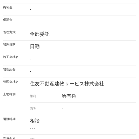
権利金
-
保証金
-
管理方式
全部委託
管理形態
日勤
施工会社名
-
管理組合
-
管理会社名
住友不動産建物サービス株式会社
土地権利
所有権
権利
-
備考
引渡時期
相談
---
部屋向き