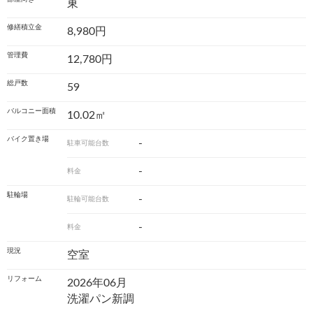
東
修繕積立金
8,980円
管理費
12,780円
総戸数
59
バルコニー面積
10.02㎡
バイク置き場
-
駐車可能台数
-
料金
駐輪場
-
駐輪可能台数
-
料金
現況
空室
リフォーム
2026年06月
洗濯パン新調