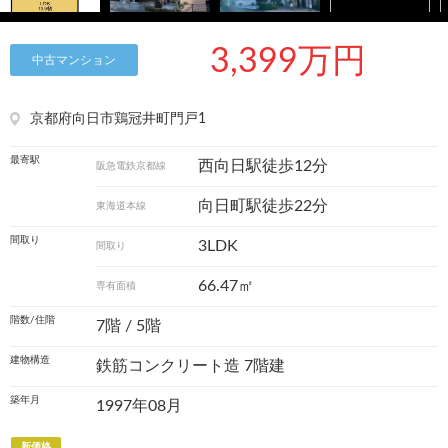
3,399万円
中古マンション
京都府向日市鶏冠井町門戸1
最寄駅
西向日駅徒歩12分
阪急電鉄京都線
向日町駅徒歩22分
東海道本線
間取り
3LDK
間取り
66.47㎡
専有面積
階数/住階
7階 / 5階
建物構造
鉄筋コンクリート造 7階建
築年月
1997年08月
新価格