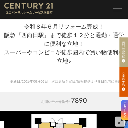
トップ
>
売買 検索一覧
>
売買 検索詳細
オークリッチむこうまち
令和８年６月リフォーム完成！
阪急『西向日駅』まで徒歩１２分と通勤・通学
に便利な立地！
スーパーやコンビニが徒歩圏内で買い物便利な
立地♪
更新日/2026年08月03日 次回更新予定日/情報提供より８日以内に更新
7890
お問い合わせ番号/
Follow Me