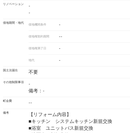
リノベーション
-
-
借地期間・地代
-
借地機関条件
--
借地権契約期間
-
借地権満了日
-
地代
国土法届出
不要
その他制限事項
-
備考：-
町会費
--
備考
【リフォーム内容】
■キッチン システムキッチン新規交換
■浴室 ユニットバス新規交換