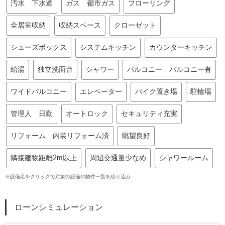
汚水 下水道
ガス 都市ガス
フローリング
全居室収納
収納スペース
クローゼット
シューズボックス
システムキッチン
カウンターキッチン
給湯
独立洗面台
シャワー
バルコニー バルコニー有
ワイドバルコニー
エレベーター
バイク置き場
駐輪場
管理人 日勤
オートロック
セキュリティ充実
リフォーム 内装リフォーム済
眺望良好
隣接建物距離2m以上
周辺交通量少なめ
シャワールーム
※設備名をクリックで対象の設備の物件一覧を絞り込み
ローンシミュレーション