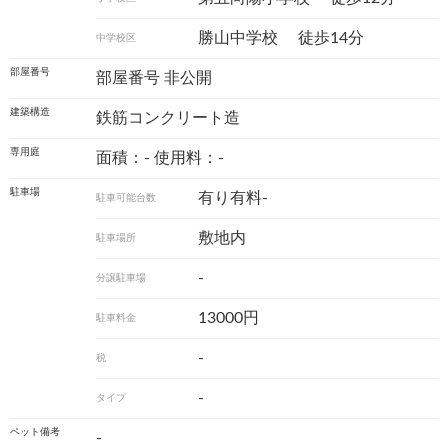
勝山中学校
徒歩14分
中学校区
部屋番号
部屋番号 非公開
建築構造
鉄筋コンクリート造
専用庭
面積：- 使用料：-
駐車場
有り有料-
駐車可能台数
敷地内
駐車場所
-
分譲駐車場
13000円
駐車料金
-
税
-
タイプ
ペット備考
-