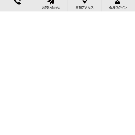
お問い合わせ
店舗アクセス
会員ログイン
この物件によく似た物件
京都府向日市鶏冠井町門
京都府向日市寺戸町南
**********
戸
垣...
***万円
3,480万円
3,160万円
******
******
マンション
マンション
3LDK
3LDK
商談中
オススメ
オススメ