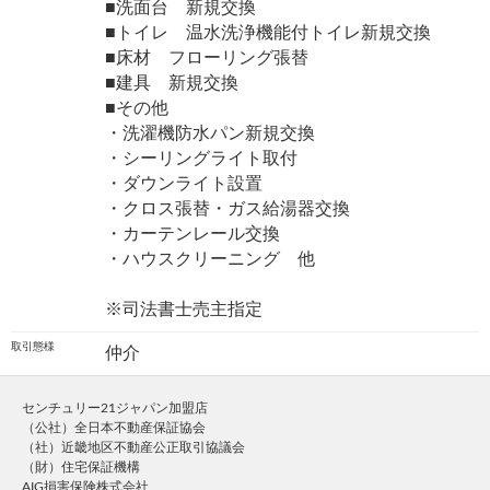
■洗面台 新規交換
■トイレ 温水洗浄機能付トイレ新規交換
■床材 フローリング張替
■建具 新規交換
■その他
・洗濯機防水パン新規交換
・シーリングライト取付
・ダウンライト設置
・クロス張替・ガス給湯器交換
・カーテンレール交換
・ハウスクリーニング 他
※司法書士売主指定
取引態様
仲介
センチュリー21ジャパン加盟店
（公社）全日本不動産保証協会
（社）近畿地区不動産公正取引協議会
（財）住宅保証機構
AIG損害保険株式会社