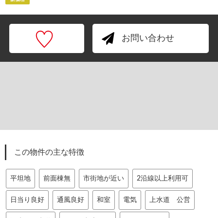
お問い合わせ
この物件の主な特徴
平坦地
前面棟無
市街地が近い
2沿線以上利用可
日当り良好
通風良好
和室
電気
上水道 公営