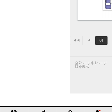
◀◀
◀
01
全7ページ中1ページ
目を表示