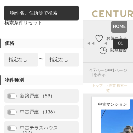
絞り込み
検索条件リセット
HOME
お気に入り
価格
◀◀
◀
01
閲覧履歴
〜
全7ページ中1ページ
目を表示
物件種別
トップ
>
売買 検索一
覧
新築戸建 （59）
中古マンション
中古戸建 （136）
中古テラスハウス
（17）