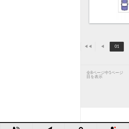
◀◀
◀
01
全8ページ中1ページ
目を表示