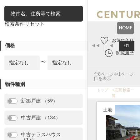
絞り込み
検索条件リセット
HOME
お気に入り
価格
◀◀
◀
01
閲覧履歴
〜
全8ページ中1ページ
目を表示
物件種別
トップ
>
売買 検索一
覧
新築戸建 （59）
土地
中古戸建 （134）
中古テラスハウス
（17）