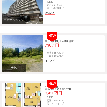
4LDK
専有：64.96㎡
築：1986年03月
オススメ
中古マンション
NEW
南丹市園部町上木崎町岩崎
730万円
-
土地：657.03㎡
坪数：198.75坪
オススメ
土地
NEW
31期19号地
京都市伏見区久我御旅町
3,430万円
3LDK
延床：105.66㎡
築：2026年10月