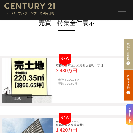
トップ
>
売買 特集全表示
売買 特集全件表示
NEW
京都市西京区大原野西境谷町１丁目
3,480万円
-
土地：220.35㎡
坪数：66.65坪
土地
Follow Me
NEW
サンレスポアール
京都市南区久世大薮町
1,420万円