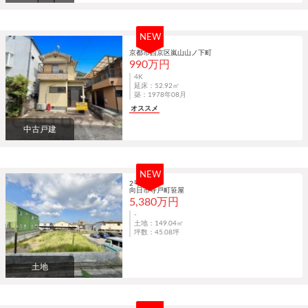
NEW
京都市西京区嵐山山ノ下町
990万円
4K
延床：52.92㎡
築：1978年08月
オススメ
中古戸建
NEW
2号地
向日市寺戸町笹屋
5,380万円
-
土地：149.04㎡
坪数：45.08坪
土地