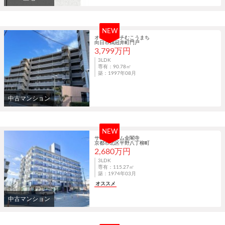
NEW
オークリッチむこうまち
向日市鶏冠井町門戸
3,799万円
3LDK
専有：90.78㎡
築：1997年08月
中古マンション
NEW
サニーハイム金閣寺
京都市北区平野八丁柳町
2,680万円
3LDK
専有：115.27㎡
築：1974年03月
オススメ
中古マンション