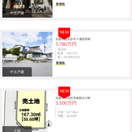
新価格
中古戸建
NEW
京都市西京区牛ケ瀬堂田町
5,780万円
9SLDK
延床：156.73㎡
築：1978年12月
新価格
中古戸建
NEW
京都市伏見区羽束師古川町
3,100万円
-
土地：167.30㎡
坪数：50.60坪
土地