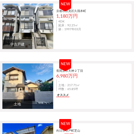
NEW
京都市伏見区久我本町
1,180万円
4DK
延床：92.25㎡
築：1997年03月
中古戸建
NEW
長岡京市天神２丁目
6,980万円
-
土地：217.71㎡
坪数：65.85坪
オススメ
土地
NEW
向日市寺戸町芝山