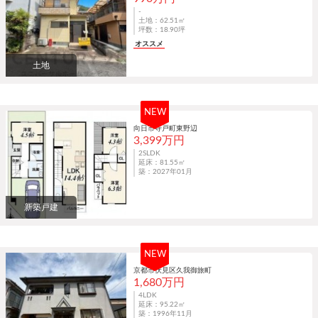
-
土地：62.51㎡
坪数：18.90坪
オススメ
土地
NEW
向日市寺戸町東野辺
3,399万円
2SLDK
延床：81.55㎡
築：2027年01月
新築戸建
NEW
京都市伏見区久我御旅町
1,680万円
4LDK
延床：95.22㎡
築：1996年11月