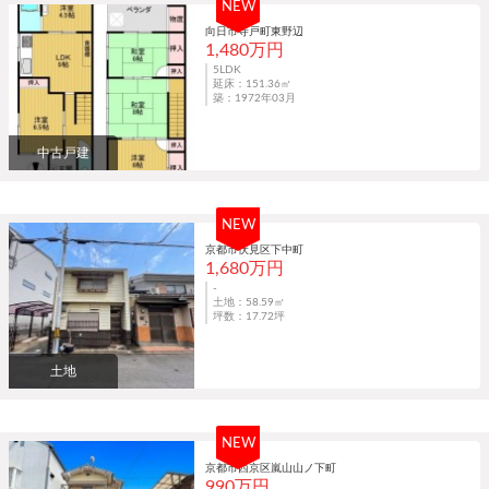
NEW
向日市寺戸町東野辺
1,480万円
5LDK
延床：151.36㎡
築：1972年03月
中古戸建
NEW
京都市伏見区下中町
1,680万円
-
土地：58.59㎡
坪数：17.72坪
土地
NEW
京都市西京区嵐山山ノ下町
990万円