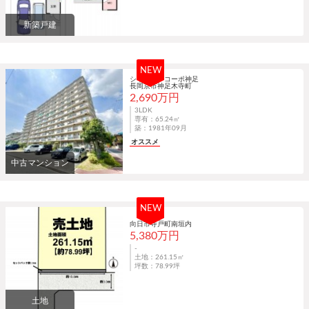
新築戸建
NEW
シャルマンコーポ神足
長岡京市神足木寺町
2,690万円
3LDK
専有：65.24㎡
築：1981年09月
オススメ
中古マンション
NEW
向日市寺戸町南垣内
5,380万円
-
土地：261.15㎡
坪数：78.99坪
土地