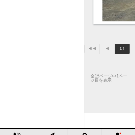
◀◀
◀
01
全15ページ中1ペー
ジ目を表示