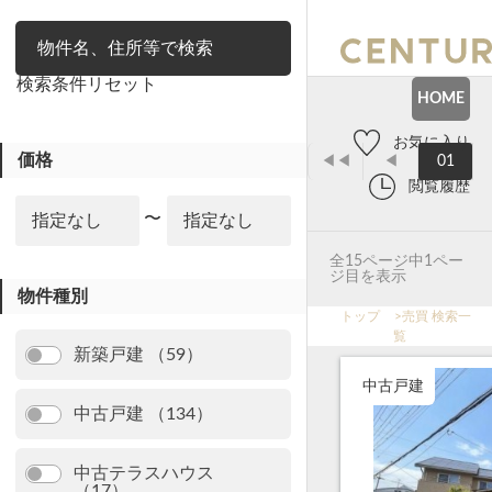
絞り込み
検索条件リセット
HOME
お気に入り
価格
◀◀
◀
01
閲覧履歴
〜
全15ページ中1ペー
ジ目を表示
物件種別
トップ
>
売買 検索一
覧
新築戸建 （59）
中古戸建
中古戸建 （134）
中古テラスハウス
（17）