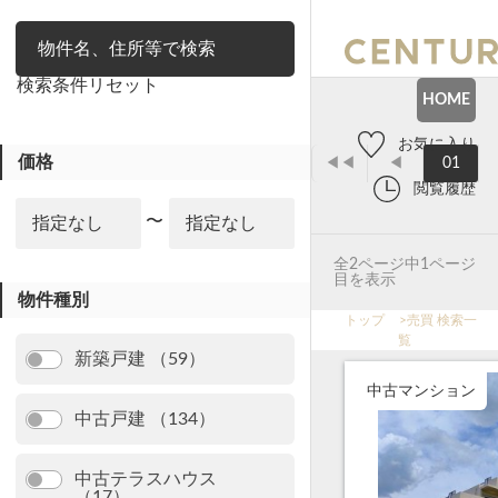
絞り込み
検索条件リセット
HOME
お気に入り
価格
◀◀
◀
01
閲覧履歴
〜
全2ページ中1ページ
目を表示
物件種別
トップ
>
売買 検索一
覧
新築戸建 （59）
中古マンション
中古戸建 （134）
中古テラスハウス
（17）