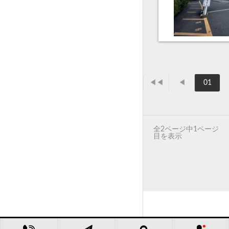
◀◀
◀
01
全2ページ中1ページ
目を表示